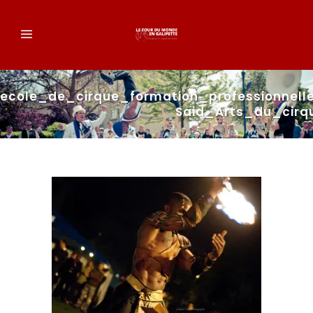
ecole_de_cirque_formation_professionnel
Said_Arts_du_cirq