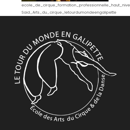
ecole_de_cirque_formation_professionnelle_haut_ni
Said_Arts_du_cirque_letourdumondeengalipette