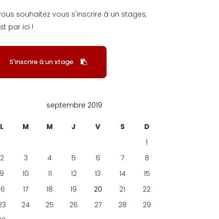
 vous souhaitez vous s'inscrire à un stages,
st par ici !
S'inscrire à un stage
septembre 2019
L
M
M
J
V
S
D
1
2
3
4
5
6
7
8
9
10
11
12
13
14
15
16
17
18
19
20
21
22
23
24
25
26
27
28
29