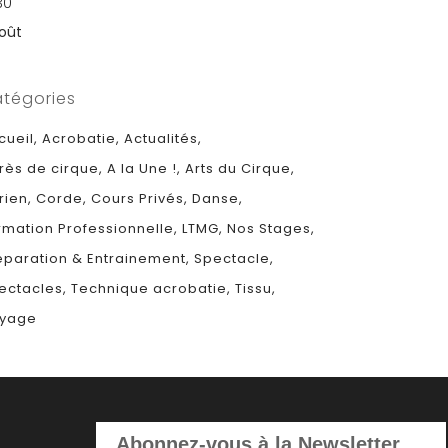
30
Août
tégories
cueil
Acrobatie
Actualités
rès de cirque
A la Une !
Arts du Cirque
rien
Corde
Cours Privés
Danse
rmation Professionnelle
LTMG
Nos Stages
éparation & Entrainement
Spectacle
ectacles
Technique acrobatie
Tissu
yage
Abonnez-vous à la Newsletter