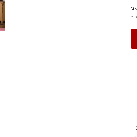
Si
c'e