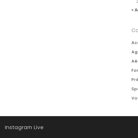
« 
Ca
Ac
Ag
Aé
Fo
Pr
Sp
Vo
Instagram Live