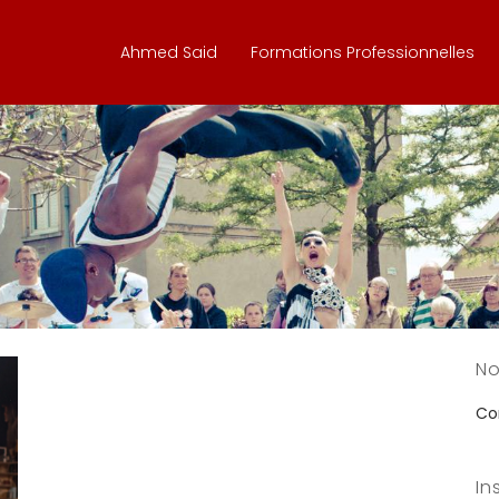
Ahmed Said
Formations Professionnelles
No
Con
In