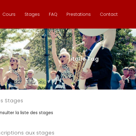
Cours
Stages
FAQ
Prestations
Contact
italie Tag
s Stages
sulter la liste des stages
scriptions aux stages