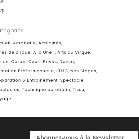
31
Sep
tégories
cueil
Acrobatie
Actualités
rès de cirque
A la Une !
Arts du Cirque
rien
Corde
Cours Privés
Danse
rmation Professionnelle
LTMG
Nos Stages
éparation & Entrainement
Spectacle
ectacles
Technique acrobatie
Tissu
yage
Abonnez-vous à la Newsletter