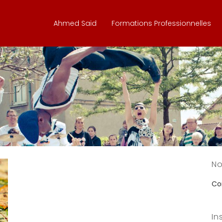
Ahmed Said
Formations Professionnelles
No
Con
In