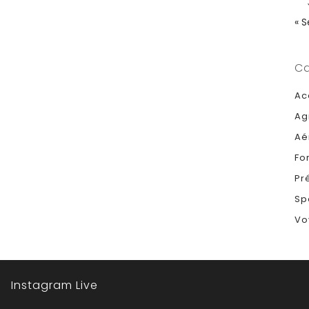
« 
Ca
Ac
Ag
Aé
Fo
Pr
Sp
Vo
Instagram Live