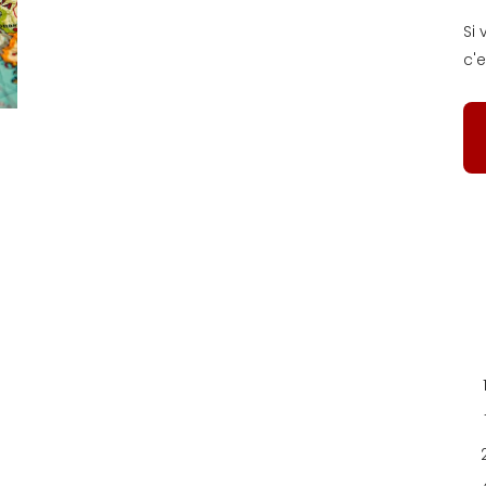
Si
c'e