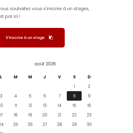
 vous souhaitez vous s'inscrire à un stages,
st par ici !
S'inscrire à un stage
août 2026
L
M
M
J
V
S
D
1
2
3
4
5
6
7
8
9
10
11
12
13
14
15
16
17
18
19
20
21
22
23
24
25
26
27
28
29
30