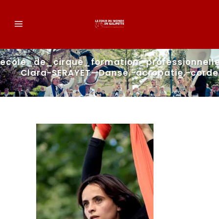
ecole_de_cirque_formation_professionnelle
Clara-SERAYET—Danse,-acrobatie,-corde