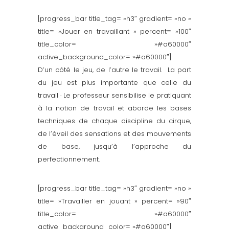
[progress_bar title_tag= »h3″ gradient= »no »
title= »Jouer en travaillant » percent= »100″
title_color= »#a60000″
active_background_color= »#a60000″]
D’un côté le jeu, de l’autre le travail. La part
du jeu est plus importante que celle du
travail · Le professeur sensibilise le pratiquant
à la notion de travail et aborde les bases
techniques de chaque discipline du cirque,
de l’éveil des sensations et des mouvements
de base, jusqu’à l’approche du
perfectionnement.
[progress_bar title_tag= »h3″ gradient= »no »
title= »Travailler en jouant » percent= »90″
title_color= »#a60000″
active_background_color= »#a60000″]