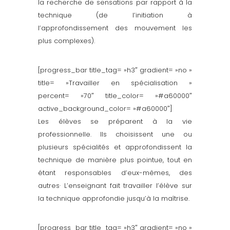
la recherche de sensations par rapport à la
technique (de l’initiation à
l’approfondissement des mouvement les
plus complexes).
[progress_bar title_tag= »h3″ gradient= »no »
title= »Travailler en spécialisation »
percent= »70″ title_color= »#a60000″
active_background_color= »#a60000″]
Les élèves se préparent à la vie
professionnelle. Ils choisissent une ou
plusieurs spécialités et approfondissent la
technique de manière plus pointue, tout en
étant responsables d’eux-mêmes, des
autres· L’enseignant fait travailler l’élève sur
la technique approfondie jusqu’à la maîtrise.
[progress_bar title_tag= »h3″ gradient= »no »