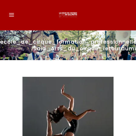
ecole_de_cirque_formation_professionnel
Said_Arts_du_cirque_letourdum