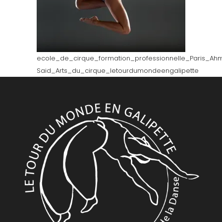
ecole_de_cirque_formation_professionnelle_Paris_Ah
Said_Arts_du_cirque_letourdumondeengalipette