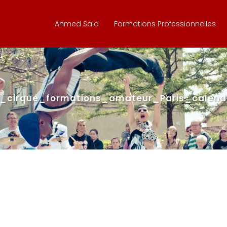
Ahmed Said
Formations Professionnelles
_cirque_formations_amateur_Paris_calendr