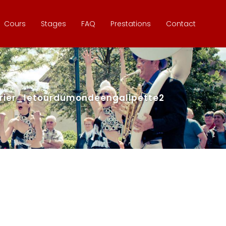
Cours
Stages
FAQ
Prestations
Contact
ier_letourdumondeengalipette2