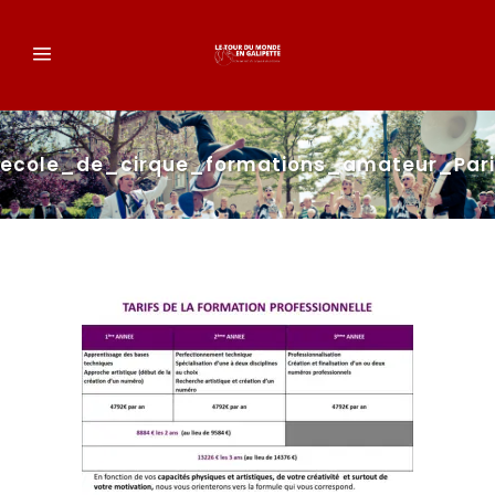
ecole_de_cirque_formations_amateur_Pari