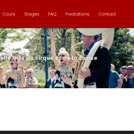
Cours
Stages
FAQ
Prestations
Contact
lle arts du cirque et de la danse