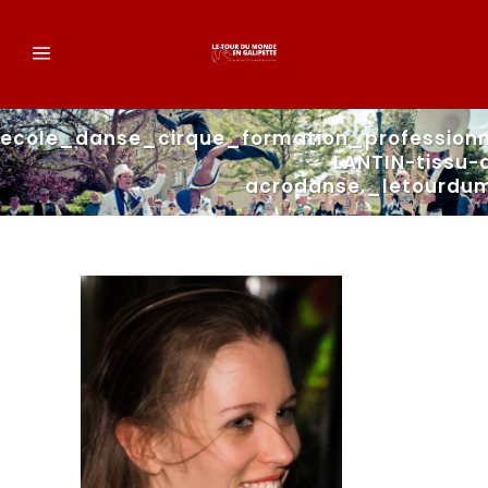
ecole_danse_cirque_formation_professionn
LANTIN-tissu-a
acrodanse._letourdu