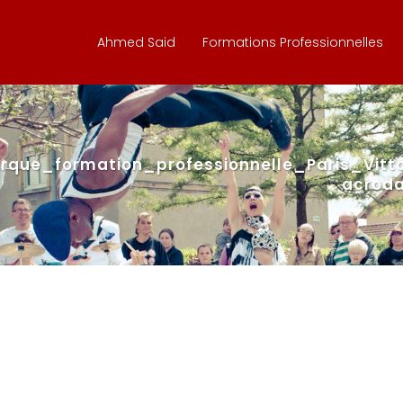
Ahmed Said
Formations Professionnelles
que_formation_professionnelle_Paris_Vittori
acroda