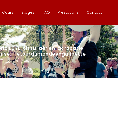
Cours
Stages
FAQ
Prestations
Contact
a LUYÉ-tissu-aérien-acrobatie-
nse._letourdumondeengalipette