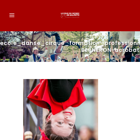
ecole_danse_cirque_formation_profession
BERNERON-acrobat