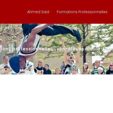
Ahmed Said
Formations Professionnelles
n_professionnelle_Lyon-élèves-de-la-form