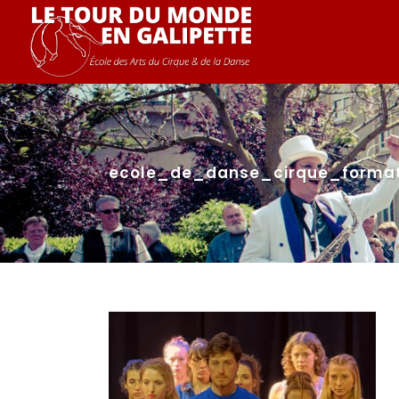
ecole_de_danse_cirque_formatio