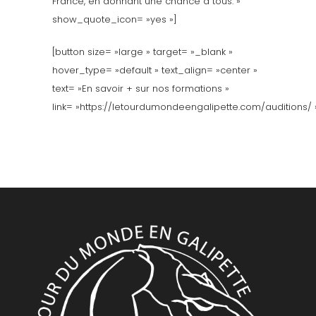
France, en donnant une chance à tous. »
show_quote_icon= »yes »]
[button size= »large » target= »_blank »
hover_type= »default » text_align= »center »
text= »En savoir + sur nos formations »
link= »https://letourdumondeengalipette.com/auditions/ 