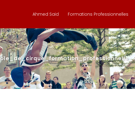
Ahmed Said
Formations Professionnelles
ole_de_cirque_formation_professionnelle_