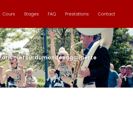
Cours
Stages
FAQ
Prestations
Contact
Paris_letourdumondeengalipette