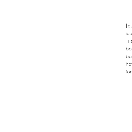
[bu
ic
TI'
bo
ba
ho
fon