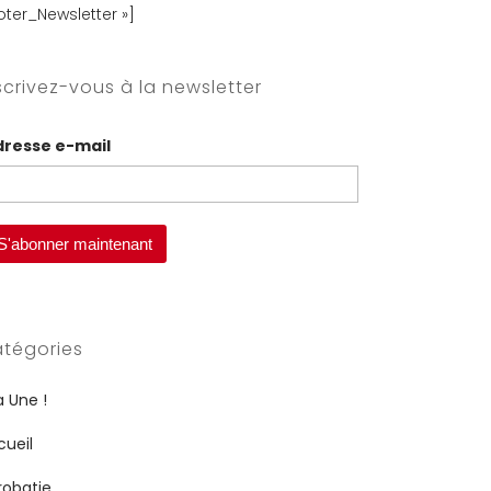
oter_Newsletter »]
scrivez-vous à la newsletter
dresse e-mail
tégories
a Une !
cueil
robatie