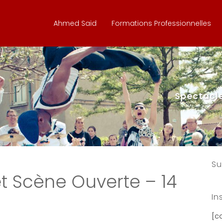
Ahmed Said
Formations Professionnelles
Spectacle
Su
t Scène Ouverte – 14
In
[c