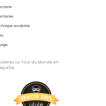
ectacle
ectacles
chnique acrobatie
ssu
yage
utenez Le Tour du Monde en
lipette