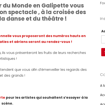
Fo
ur du Monde en Galipette vous
son spectacle , à la croisée des
 la danse et du théâtre !
In
A
ionnelle vous proposeront des numéros hauts en
aties et aériens seront au rendez-vous !
x, ils vous présenteront les fruits de leurs recherches
rtistiques !
attendent que vous afin d’émerveiller les regards des
Ca
 et des grands !
A l
Ac
rte
pour les artistes qui souhaitent s’essayer à la
scène.
Ac