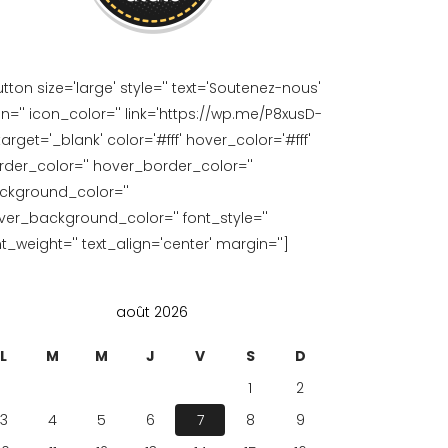
tton size='large' style='' text='Soutenez-nous'
on='' icon_color='' link='https://wp.me/P8xusD-
 target='_blank' color='#fff' hover_color='#fff'
rder_color='' hover_border_color=''
ckground_color=''
ver_background_color='' font_style=''
t_weight='' text_align='center' margin='']
août 2026
L
M
M
J
V
S
D
1
2
3
4
5
6
7
8
9