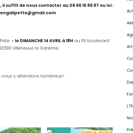
il suffit de nous contacter au 06 66 15 66 87 ou ici :
Ac
engalipette@gmail.com
Aé
Ag
Piste »
le DIMANCHE 14 AVRIL à 18H
au 115 boulevard
Ar
92390 Villeneuve la Garenne.
Co
Co
ous vous y attendons nombreux !
Da
Fo
LT
No
Pr