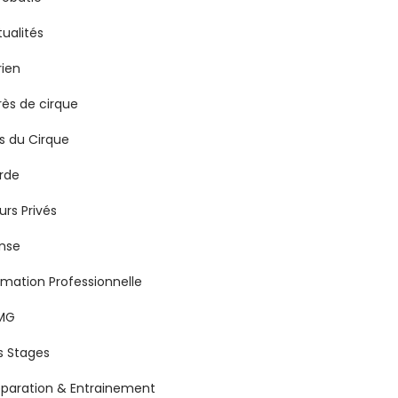
tualités
rien
rès de cirque
ts du Cirque
rde
urs Privés
nse
rmation Professionnelle
MG
s Stages
éparation & Entrainement