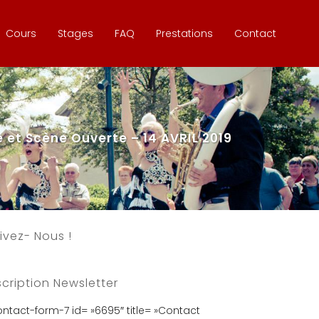
Cours
Stages
FAQ
Prestations
Contact
 et Scène Ouverte – 14 AVRIL 2019
ivez- Nous !
scription Newsletter
ontact-form-7 id= »6695″ title= »Contact