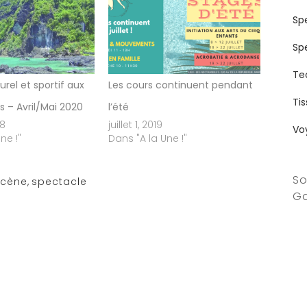
Sp
Sp
Te
rel et sportif aux
Les cours continuent pendant
Ti
s – Avril/Mai 2020
l’été
18
juillet 1, 2019
Vo
ne !"
Dans "A la Une !"
So
scène
,
spectacle
Ga