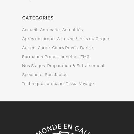
CATÉGORIES
Accueil
Acrobatie
Actualités
Agrès de cirque
A la Une !
Arts du Cirque
Aérien
Corde
Cours Privés
Danse
Formation Professionnelle
LTMG
Nos Stages
Préparation & Entrainement
Spectacle
Spectacles
Technique acrobatie
Tissu
Voyage