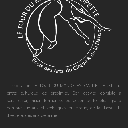
L'association LE TOUR DU MONDE EN GALIPETTE est une
entité culturelle de proximité. Son activité consiste à
sensibiliser, initier, former et perfectionner le plus grand
nombre aux arts et techniques du cirque, de la danse, du
théâtre et des arts de la rue.