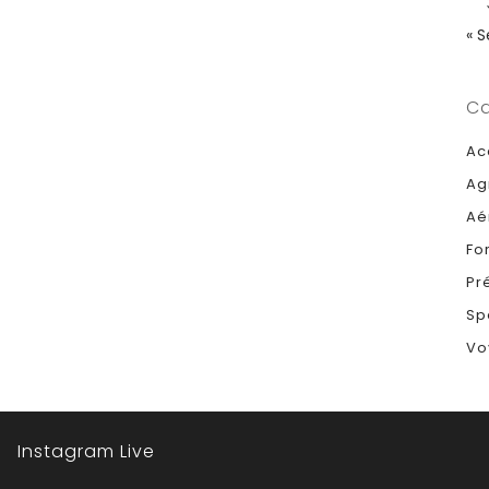
« 
Ca
Ac
Ag
Aé
Fo
Pr
Sp
Vo
Instagram Live