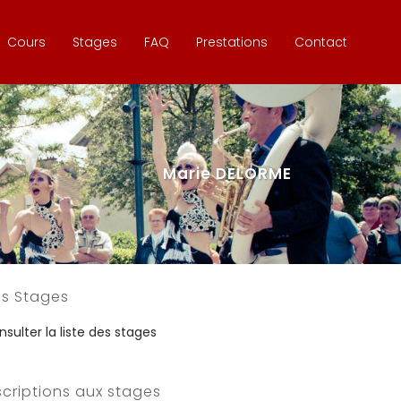
Cours
Stages
FAQ
Prestations
Contact
Marie DELORME
s Stages
sulter la liste des stages
scriptions aux stages