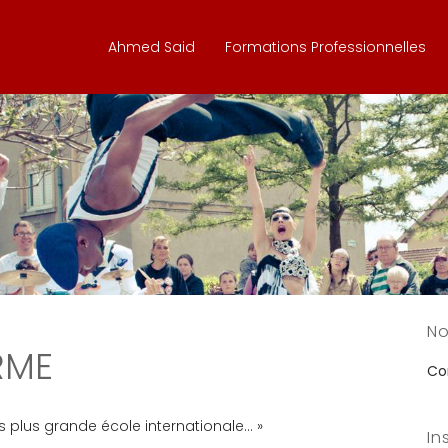
Ahmed Said
Formations Professionnelles
No
RME
Con
es plus grande école internationale… »
In