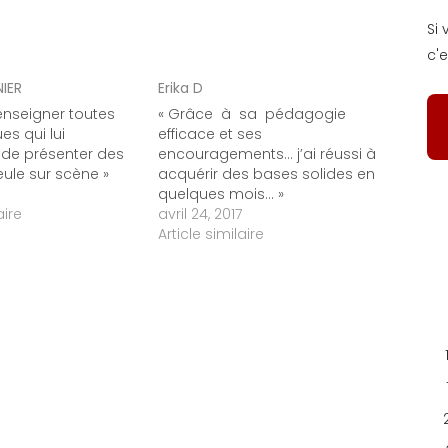
Si
c'e
NIER
Erika D
i enseigner toutes
« Grâce à sa pédagogie
es qui lui
efficace et ses
 de présenter des
encouragements... j’ai réussi à
ule sur scène »
acquérir des bases solides en
quelques mois... »
aire
avril 24, 2017
Article similaire