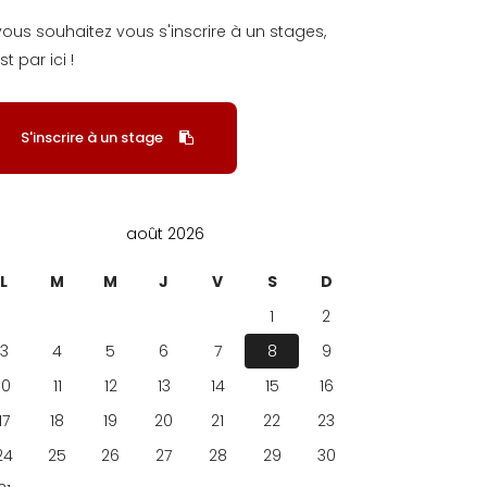
 vous souhaitez vous s'inscrire à un stages,
st par ici !
S'inscrire à un stage
août 2026
L
M
M
J
V
S
D
1
2
3
4
5
6
7
8
9
10
11
12
13
14
15
16
17
18
19
20
21
22
23
24
25
26
27
28
29
30