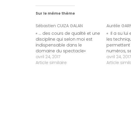
Sur le même thème
Sébastien CUIZA GALAN
Aurélie GAR
« ... des cours de qualité et une
« Il a su lu
discipline qui selon moi est
les techniqu
indispensable dans le
permettent
domaine du spectacle»
numéros, se
avril 24, 2017
avril 24, 2017
Article similaire
Article simil