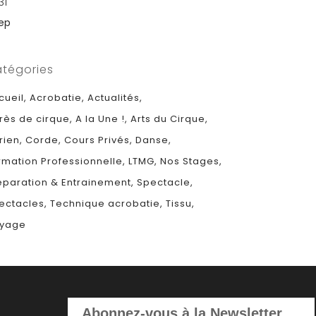
31
Sep
tégories
cueil
Acrobatie
Actualités
rès de cirque
A la Une !
Arts du Cirque
rien
Corde
Cours Privés
Danse
rmation Professionnelle
LTMG
Nos Stages
éparation & Entrainement
Spectacle
ectacles
Technique acrobatie
Tissu
yage
Abonnez-vous à la Newsletter