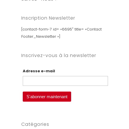
cours
d'acrobatie
adultes
Inscription Newsletter
reprennent les
samedis et
[contact-form-7 id= »6695″ title= »Contact
dimanches à
Footer_Newsletter »]
partir du 26 août
2017, aux…
Inscrivez-vous à la newsletter
Adresse e-mail
Catégories