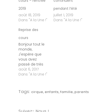
cours – rentrée
continuent
2019
pendant l’été
août 18, 2019
juillet 1, 2019
Dans "A la Une !"
Dans "A la Une !"
Reprise des
cours
Bonjour tout le
monde,
J'espère que
vous avez
passé de très
bonnes
août 6, 2017
vacances, ou
Dans "A la Une !"
encore bien
profité de l'été.
J'ai le plaisir de
Tags:
cirque
,
enfants
,
famille
,
parents
vous annoncer
la reprise des
cours de ce
mois ci: -les
Suivez- Nous !