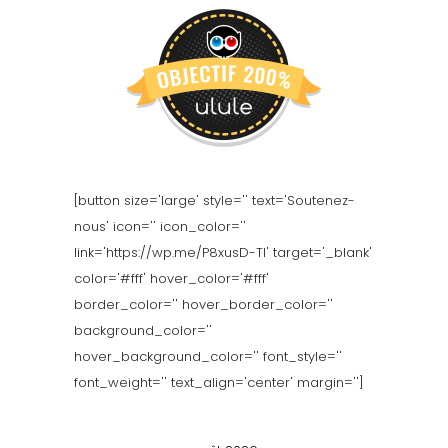
[button size='large' style='' text='Soutenez-
nous' icon='' icon_color=''
link='https://wp.me/P8xusD-TI' target='_blank'
color='#fff' hover_color='#fff'
border_color='' hover_border_color=''
background_color=''
hover_background_color='' font_style=''
font_weight='' text_align='center' margin='']