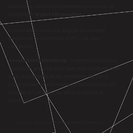
sélections, nous vous conseillons vivement de
candidater
le plus tôt possible
.
La formation n’est pas éligible au compte
personnel de formation (CPF), car non-
certifiante.
Accessibilité Handicap :
N’hésitez pas à nous
contacter par mail pour que nous étudions avec
vous la possibilité et les modalités de votre
participation à la formation. L’accessibilité est
étudiée au cas par cas, selon la nature du
handicap.
Contact : letourdumonde.engalipette@gmail.com