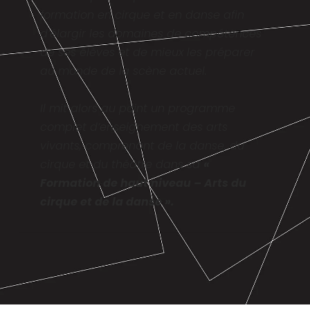
formation en cirque et en danse afin
d’élargir les domaines de compétences
de ses élèves et de mieux les préparer
au monde de la scène actuel.
Il mit alors au point un programme
complet d’enseignement des arts
vivants, comprenant de la danse, du
cirque et du théâtre dans sa
«
Formation de haut niveau – Arts du
cirque et de la danse »
.