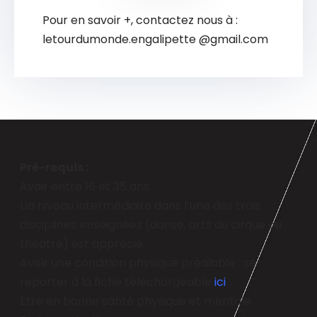
Pour en savoir +, contactez nous à :
letourdumonde.engalipette @gmail.com
Pré-requis :
Avoir entre 16 et 35 ans
Un niveau intermédiaire dans l’une des trois
disciplines enseignées (danse, arts du cirque ou
théâtre) est apprécié
Avoir une condition physique préalable : se
reporter à la fiche téléchargeable
ici
Etre en bonne santé physique et mentale