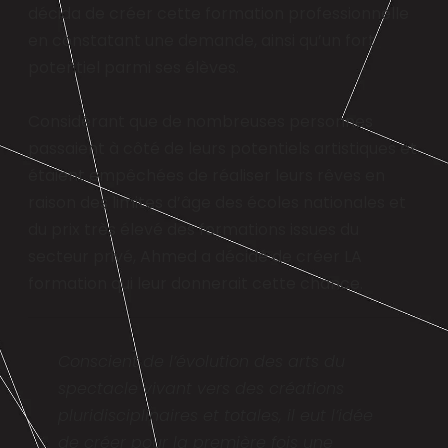
décida de créer cette formation professionnelle
en constatant une demande, ainsi qu’un fort
potentiel parmi ses élèves.
Considérant que de nombreuses personnes
passaient à côté de leurs potentiels artistiques et
étaient empêchées de réaliser leurs rêves en
raison des limites d’âge des écoles nationales et
du prix très élevé des formations issues du
secteur privé, Ahmed a décidé de créer LA
formation qui leur donnerait cette chance.
Conscient de l’évolution des arts du
spectacle vivant vers des créations
pluridisciplinaires et totales, il eut l’idée
de créer pour la première fois une