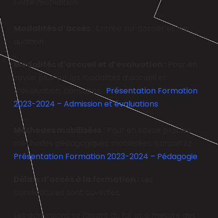
Forte motivation
Modalités d’accès :
Entrée sur dossier et sur
audition
Modalités d’accueil et d’évaluation :
Pour en
savoir plus sur les modalités d’accueil et
d’évaluation, consultez :
Présentation Formation
2023-2024 – Admission et évaluations
Méthodes mobilisées :
Pour en savoir plus les
méthodes pédagogiques mobilisées, consultez :
Présentation Formation 2023-2024 – Pédagogie
Délais d’accès à la formation :
Les
candidatures sont ouvertes.
Les admissions se faisant au fur et à mesure des